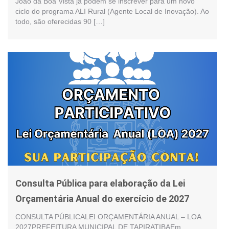
João da Boa Vista já podem se inscrever para um novo
ciclo do programa ALI Rural (Agente Local de Inovação). Ao
todo, são oferecidas 90 […]
Consulta Pública para elaboração da Lei
Orçamentária Anual do exercício de 2027
CONSULTA PÚBLICALEI ORÇAMENTÁRIA ANUAL – LOA
2027PREFEITURA MUNICIPAL DE TAPIRATIBAEm