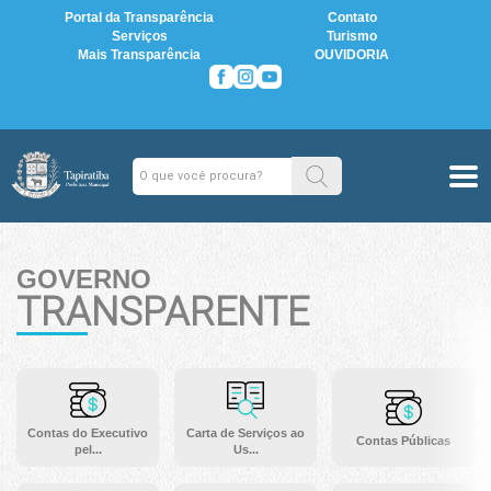
Portal da Transparência
Contato
Serviços
Turismo
Mais Transparência
OUVIDORIA
GOVERNO
TRANSPARENTE
Contas do Executivo
Carta de Serviços ao
Contas Públicas
pel...
Us...