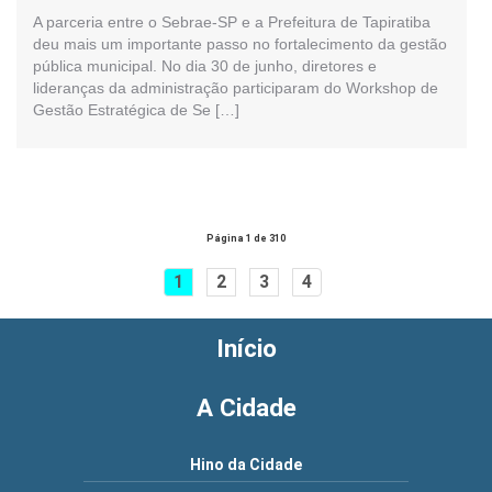
A parceria entre o Sebrae-SP e a Prefeitura de Tapiratiba
deu mais um importante passo no fortalecimento da gestão
pública municipal. No dia 30 de junho, diretores e
lideranças da administração participaram do Workshop de
Gestão Estratégica de Se […]
Página 1 de 310
1
2
3
4
Início
A Cidade
Hino da Cidade