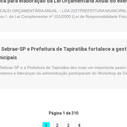
ica para elaboração da Lei Orçamentária Anual do exer
ALEI ORÇAMENTÁRIA ANUAL – LOA 2027PREFEITURA MUNICIPAL DE
nciso I, da Lei Complementar nº 101/2000 (Lei de Responsabilidade Fisc
e Sebrae-SP e Prefeitura de Tapiratiba fortalece a ge
nicipais
 Sebrae-SP e a Prefeitura de Tapiratiba deu mais um importante passo 
iretores e lideranças da administração participaram do Workshop de G
Página 1 de 310
1
2
3
4