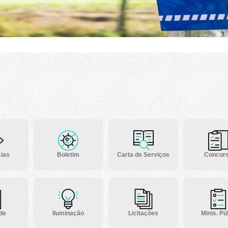
ias
Boletim
Carta de Serviços
Concur
 de
Iluminação
Licitações
Minis. Púb