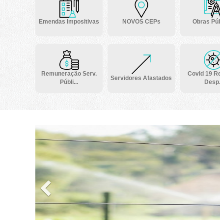
Emendas Impositivas
NOVOS CEPs
Obras Púb
Remuneração Serv.
Covid 19 Re
Servidores Afastados
Públi...
Desp.
Previous