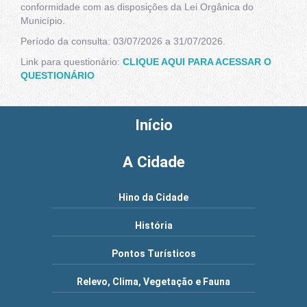
conformidade com as disposições da Lei Orgânica do
Município.
Período da consulta: 03/07/2026 a 31/07/2026.
Link para questionário:
CLIQUE AQUI PARA ACESSAR O
QUESTIONÁRIO
Início
A Cidade
Hino da Cidade
História
Pontos Turísticos
Relevo, Clima, Vegetação e Fauna