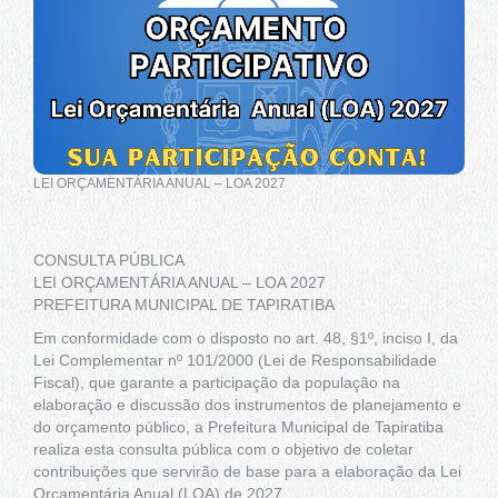
LEI ORÇAMENTÁRIA ANUAL – LOA 2027
CONSULTA PÚBLICA
LEI ORÇAMENTÁRIA ANUAL – LOA 2027
PREFEITURA MUNICIPAL DE TAPIRATIBA
Em conformidade com o disposto no art. 48, §1º, inciso I, da
Lei Complementar nº 101/2000 (Lei de Responsabilidade
Fiscal), que garante a participação da população na
elaboração e discussão dos instrumentos de planejamento e
do orçamento público, a Prefeitura Municipal de Tapiratiba
realiza esta consulta pública com o objetivo de coletar
contribuições que servirão de base para a elaboração da Lei
Orçamentária Anual (LOA) de 2027.