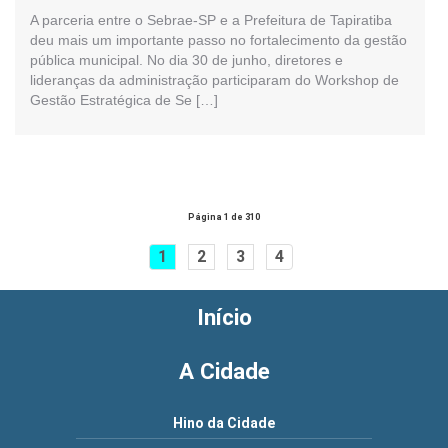
A parceria entre o Sebrae-SP e a Prefeitura de Tapiratiba
deu mais um importante passo no fortalecimento da gestão
pública municipal. No dia 30 de junho, diretores e
lideranças da administração participaram do Workshop de
Gestão Estratégica de Se […]
Página 1 de 310
1
2
3
4
Início
A Cidade
Hino da Cidade