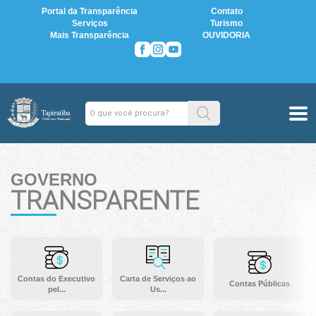
Portal da Transparência
Contato
Serviços
Turismo
Mais Transparência
OUVIDORIA
GOVERNO
TRANSPARENTE
Contas do Executivo
Carta de Serviços ao
Contas Públicas
pel...
Us...