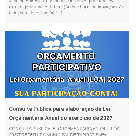
João da Boa Vista já podem se inscrever para um novo
ciclo do programa ALI Rural (Agente Local de Inovação). Ao
todo, são oferecidas 90 […]
Consulta Pública para elaboração da Lei
Orçamentária Anual do exercício de 2027
CONSULTA PÚBLICALEI ORÇAMENTÁRIA ANUAL – LOA
2027PREFEITURA MUNICIPAL DE TAPIRATIBAEm