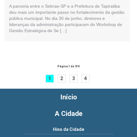
A parceria entre o Sebrae-SP e a Prefeitura de Tapiratiba
deu mais um importante passo no fortalecimento da gestão
pública municipal. No dia 30 de junho, diretores e
lideranças da administração participaram do Workshop de
Gestão Estratégica de Se […]
Página 1 de 310
1
2
3
4
Início
A Cidade
Hino da Cidade