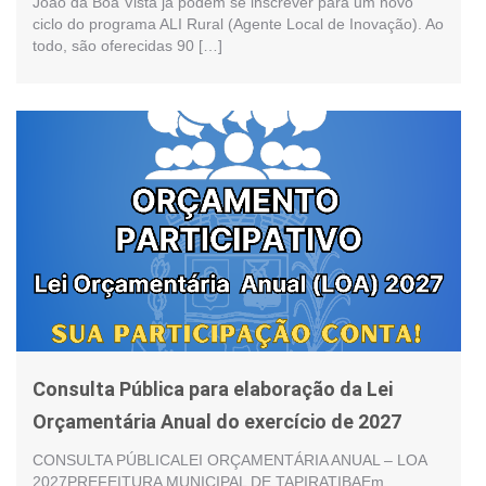
João da Boa Vista já podem se inscrever para um novo
ciclo do programa ALI Rural (Agente Local de Inovação). Ao
todo, são oferecidas 90 […]
Consulta Pública para elaboração da Lei
Orçamentária Anual do exercício de 2027
CONSULTA PÚBLICALEI ORÇAMENTÁRIA ANUAL – LOA
2027PREFEITURA MUNICIPAL DE TAPIRATIBAEm