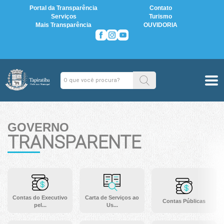
Portal da Transparência
Contato
Serviços
Turismo
Mais Transparência
OUVIDORIA
GOVERNO
TRANSPARENTE
Contas do Executivo
Carta de Serviços ao
Contas Públicas
pel...
Us...