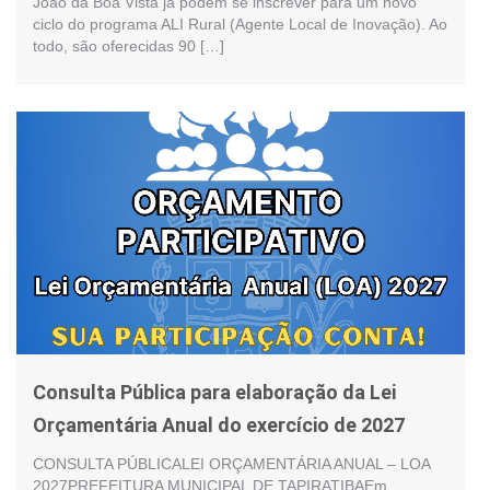
João da Boa Vista já podem se inscrever para um novo
ciclo do programa ALI Rural (Agente Local de Inovação). Ao
todo, são oferecidas 90 […]
Consulta Pública para elaboração da Lei
Orçamentária Anual do exercício de 2027
CONSULTA PÚBLICALEI ORÇAMENTÁRIA ANUAL – LOA
2027PREFEITURA MUNICIPAL DE TAPIRATIBAEm