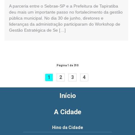
A parceria entre o Sebrae-SP e a Prefeitura de Tapiratiba
deu mais um importante passo no fortalecimento da gestão
pública municipal. No dia 30 de junho, diretores e
lideranças da administração participaram do Workshop de
Gestão Estratégica de Se […]
Página 1 de 310
1
2
3
4
Início
A Cidade
Hino da Cidade