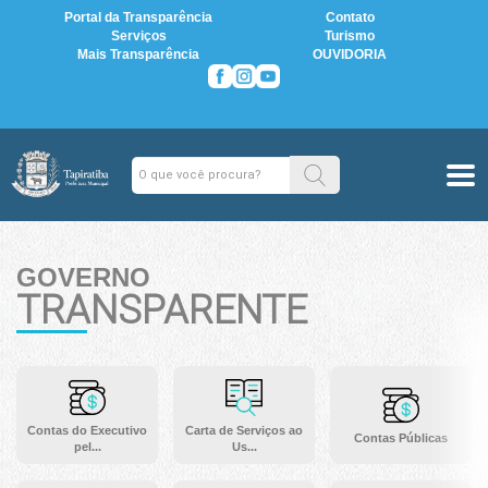
Portal da Transparência
Contato
Serviços
Turismo
Mais Transparência
OUVIDORIA
GOVERNO
TRANSPARENTE
Contas do Executivo
Carta de Serviços ao
Contas Públicas
pel...
Us...