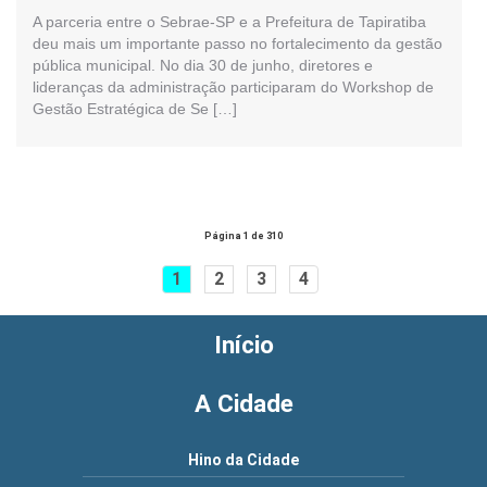
A parceria entre o Sebrae-SP e a Prefeitura de Tapiratiba
deu mais um importante passo no fortalecimento da gestão
pública municipal. No dia 30 de junho, diretores e
lideranças da administração participaram do Workshop de
Gestão Estratégica de Se […]
Página 1 de 310
1
2
3
4
Início
A Cidade
Hino da Cidade