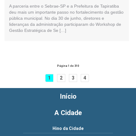
A parceria entre o Sebrae-SP e a Prefeitura de Tapiratiba
deu mais um importante passo no fortalecimento da gestão
pública municipal. No dia 30 de junho, diretores e
lideranças da administração participaram do Workshop de
Gestão Estratégica de Se […]
Página 1 de 310
1
2
3
4
Início
A Cidade
Hino da Cidade