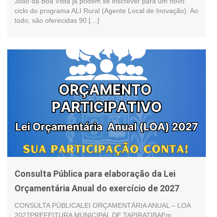
João da Boa Vista já podem se inscrever para um novo
ciclo do programa ALI Rural (Agente Local de Inovação). Ao
todo, são oferecidas 90 […]
Consulta Pública para elaboração da Lei
Orçamentária Anual do exercício de 2027
CONSULTA PÚBLICALEI ORÇAMENTÁRIA ANUAL – LOA
2027PREFEITURA MUNICIPAL DE TAPIRATIBAEm