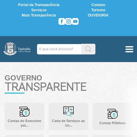
Portal da Transparência
Contato
Serviços
Turismo
Mais Transparência
OUVIDORIA
GOVERNO
TRANSPARENTE
Contas do Executivo
Carta de Serviços ao
Contas Públicas
pel...
Us...