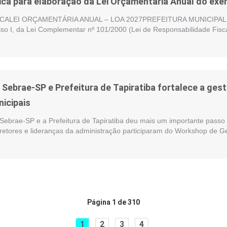
ica para elaboração da Lei Orçamentária Anual do exer
ALEI ORÇAMENTÁRIA ANUAL – LOA 2027PREFEITURA MUNICIPAL DE
nciso I, da Lei Complementar nº 101/2000 (Lei de Responsabilidade Fisc
e Sebrae-SP e Prefeitura de Tapiratiba fortalece a ge
nicipais
 Sebrae-SP e a Prefeitura de Tapiratiba deu mais um importante passo 
iretores e lideranças da administração participaram do Workshop de G
Página 1 de 310
1
2
3
4