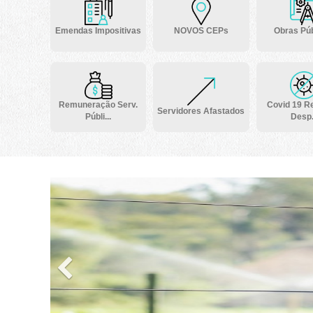
Emendas Impositivas
NOVOS CEPs
Obras Púb
Remuneração Serv.
Covid 19 Re
Servidores Afastados
Públi...
Desp.
Previous