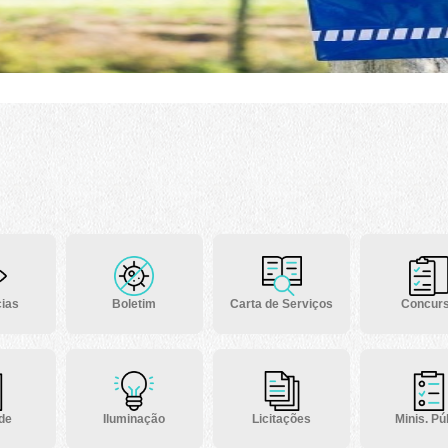
ias
Boletim
Carta de Serviços
Concur
 de
Iluminação
Licitações
Minis. Púb