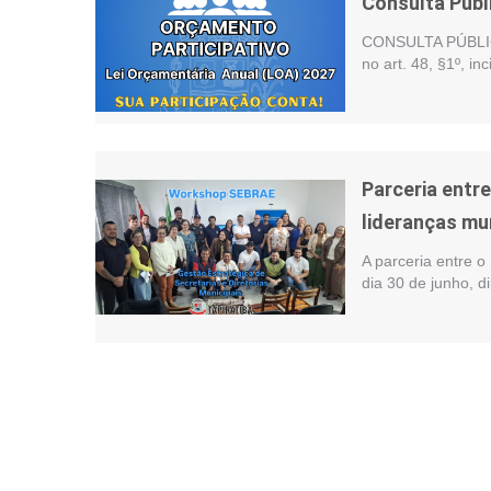
Consulta Públ
CONSULTA PÚBLIC
no art. 48, §1º, i
Parceria entr
lideranças mu
A parceria entre o
dia 30 de junho, d