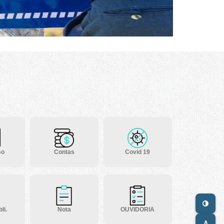
so
Contas
Covid 19
li.
Nota
OUVIDORIA
A