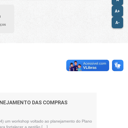
A+
A-
iços
LANEJAMENTO DAS COMPRAS
 (24) um workshop voltado ao planejamento do Plano
ra fortalecer a gestão […]