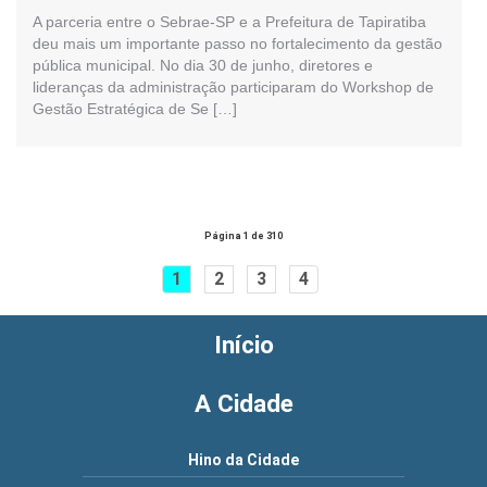
A parceria entre o Sebrae-SP e a Prefeitura de Tapiratiba
deu mais um importante passo no fortalecimento da gestão
pública municipal. No dia 30 de junho, diretores e
lideranças da administração participaram do Workshop de
Gestão Estratégica de Se […]
Página 1 de 310
1
2
3
4
Início
A Cidade
Hino da Cidade