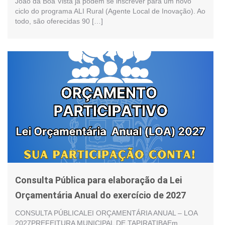
João da Boa Vista já podem se inscrever para um novo
ciclo do programa ALI Rural (Agente Local de Inovação). Ao
todo, são oferecidas 90 […]
Consulta Pública para elaboração da Lei
Orçamentária Anual do exercício de 2027
CONSULTA PÚBLICALEI ORÇAMENTÁRIA ANUAL – LOA
2027PREFEITURA MUNICIPAL DE TAPIRATIBAEm