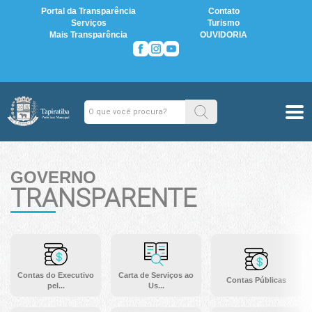
Portal da Transparência
Contato
Serviços
Turismo
Mais Transparência
OUVIDORIA
GOVERNO
TRANSPARENTE
Contas do Executivo
Carta de Serviços ao
Contas Públicas
pel...
Us...