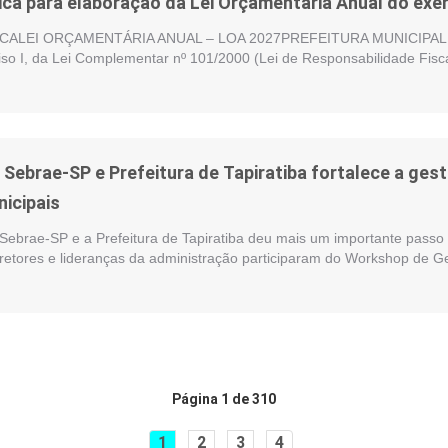
ica para elaboração da Lei Orçamentária Anual do exer
ALEI ORÇAMENTÁRIA ANUAL – LOA 2027PREFEITURA MUNICIPAL DE
nciso I, da Lei Complementar nº 101/2000 (Lei de Responsabilidade Fisc
e Sebrae-SP e Prefeitura de Tapiratiba fortalece a ge
nicipais
 Sebrae-SP e a Prefeitura de Tapiratiba deu mais um importante passo 
iretores e lideranças da administração participaram do Workshop de G
Página 1 de 310
1
2
3
4