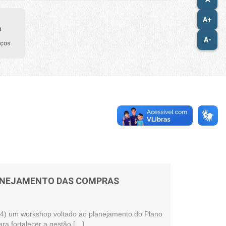
A+
A-
iços
LANEJAMENTO DAS COMPRAS
 (24) um workshop voltado ao planejamento do Plano
ra fortalecer a gestão […]