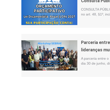
Consulta Públ
CONSULTA PÚBLIC
no art. 48, §1º, i
Parceria entr
lideranças mu
A parceria entre o
dia 30 de junho, d