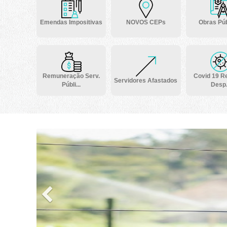
Emendas Impositivas
NOVOS CEPs
Obras Púb
Remuneração Serv.
Covid 19 Re
Servidores Afastados
Públi...
Desp.
Previous