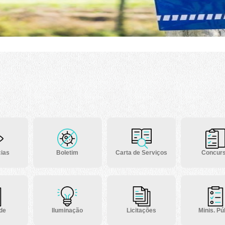
ias
Boletim
Carta de Serviços
Concur
 de
Iluminação
Licitações
Minis. Púb