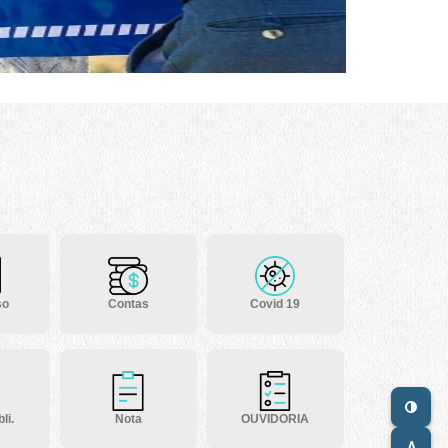
so
Contas
Covid 19
li.
Nota
OUVIDORIA
A