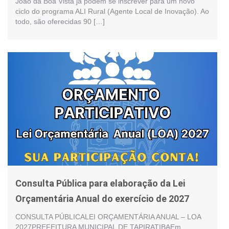
João da Boa Vista já podem se inscrever para um novo
ciclo do programa ALI Rural (Agente Local de Inovação). Ao
todo, são oferecidas 90 […]
Consulta Pública para elaboração da Lei
Orçamentária Anual do exercício de 2027
CONSULTA PÚBLICALEI ORÇAMENTÁRIA ANUAL – LOA
2027PREFEITURA MUNICIPAL DE TAPIRATIBAEm