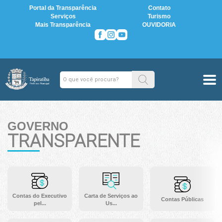
Portal da Transparência
Contato
Serviços
Turismo
Mais Transparência
OUVIDORIA
GOVERNO
TRANSPARENTE
Contas do Executivo
Carta de Serviços ao
Contas Públicas
pel...
Us...