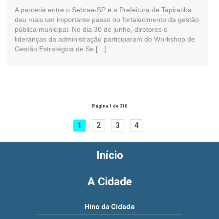
A parceria entre o Sebrae-SP e a Prefeitura de Tapiratiba
deu mais um importante passo no fortalecimento da gestão
pública municipal. No dia 30 de junho, diretores e
lideranças da administração participaram do Workshop de
Gestão Estratégica de Se […]
Página 1 de 310
1
2
3
4
Início
A Cidade
Hino da Cidade