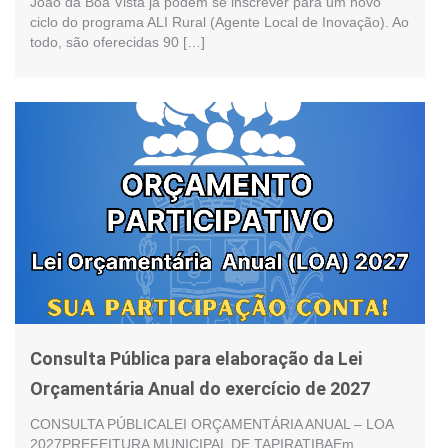
João da Boa Vista já podem se inscrever para um novo
ciclo do programa ALI Rural (Agente Local de Inovação). Ao
todo, são oferecidas 90 […]
Consulta Pública para elaboração da Lei
Orçamentária Anual do exercício de 2027
CONSULTA PÚBLICALEI ORÇAMENTÁRIA ANUAL – LOA
2027PREFEITURA MUNICIPAL DE TAPIRATIBAEm