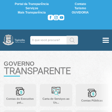
Portal da Transparência
Contato
Serviços
Turismo
Mais Transparência
OUVIDORIA
GOVERNO
TRANSPARENTE
Contas do Executivo
Carta de Serviços ao
Contas Públicas
pel...
Us...