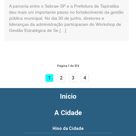
A parceria entre o Sebrae-SP e a Prefeitura de Tapiratiba
deu mais um importante passo no fortalecimento da gestão
pública municipal. No dia 30 de junho, diretores e
lideranças da administração participaram do Workshop de
Gestão Estratégica de Se […]
Página 1 de 310
1
2
3
4
Início
A Cidade
Hino da Cidade