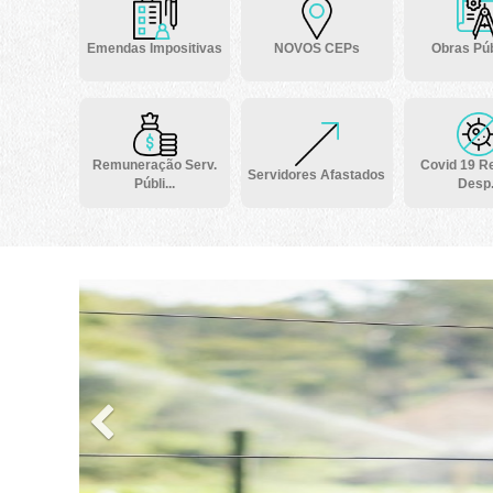
Emendas Impositivas
NOVOS CEPs
Obras Púb
Remuneração Serv.
Covid 19 Re
Servidores Afastados
Públi...
Desp.
Previous