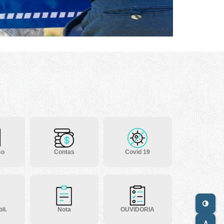
so
Contas
Covid 19
li.
Nota
OUVIDORIA
A