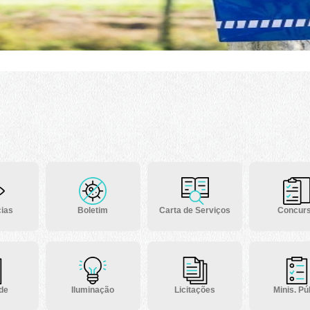
ias
Boletim
Carta de Serviços
Concur
 de
Iluminação
Licitações
Minis. Púb