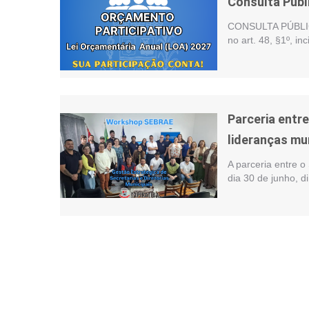
Consulta Públ
CONSULTA PÚBLIC
no art. 48, §1º, i
Parceria entr
lideranças mu
A parceria entre o
dia 30 de junho, d