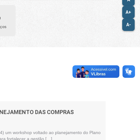
A+
A-
iços
LANEJAMENTO DAS COMPRAS
 (24) um workshop voltado ao planejamento do Plano
ra fortalecer a gestão […]