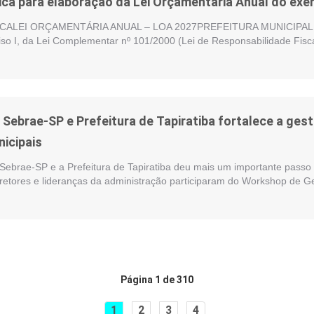
ica para elaboração da Lei Orçamentária Anual do exer
ALEI ORÇAMENTÁRIA ANUAL – LOA 2027PREFEITURA MUNICIPAL DE
nciso I, da Lei Complementar nº 101/2000 (Lei de Responsabilidade Fisc
e Sebrae-SP e Prefeitura de Tapiratiba fortalece a ge
nicipais
 Sebrae-SP e a Prefeitura de Tapiratiba deu mais um importante passo 
iretores e lideranças da administração participaram do Workshop de G
Página 1 de 310
1
2
3
4