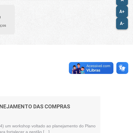
A+
A-
iços
LANEJAMENTO DAS COMPRAS
 (24) um workshop voltado ao planejamento do Plano
ra fortalecer a gestão […]