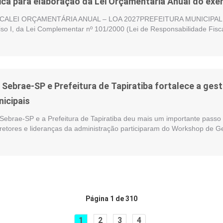
ica para elaboração da Lei Orçamentária Anual do exer
ALEI ORÇAMENTÁRIA ANUAL – LOA 2027PREFEITURA MUNICIPAL DE
nciso I, da Lei Complementar nº 101/2000 (Lei de Responsabilidade Fisc
e Sebrae-SP e Prefeitura de Tapiratiba fortalece a ge
nicipais
 Sebrae-SP e a Prefeitura de Tapiratiba deu mais um importante passo 
iretores e lideranças da administração participaram do Workshop de G
Página 1 de 310
1
2
3
4