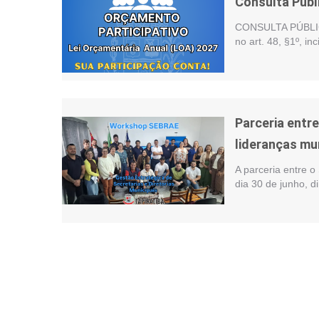
Consulta Públ
CONSULTA PÚBLIC
no art. 48, §1º, i
Parceria entr
lideranças mu
A parceria entre o
dia 30 de junho, d