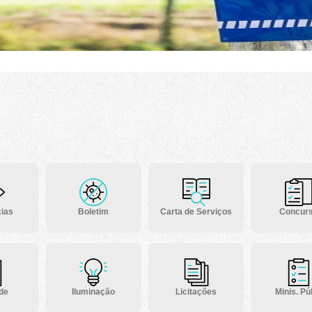
ias
Boletim
Carta de Serviços
Concur
 de
Iluminação
Licitações
Minis. Púb