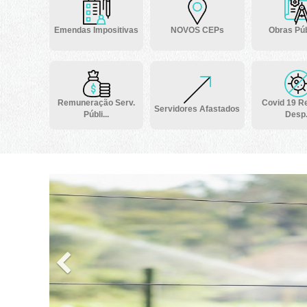
Emendas Impositivas
NOVOS CEPs
Obras Púb
Remuneração Serv.
Covid 19 Re
Servidores Afastados
Públi...
Desp.
Previous