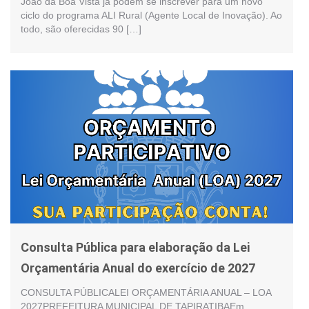
João da Boa Vista já podem se inscrever para um novo
ciclo do programa ALI Rural (Agente Local de Inovação). Ao
todo, são oferecidas 90 […]
Consulta Pública para elaboração da Lei
Orçamentária Anual do exercício de 2027
CONSULTA PÚBLICALEI ORÇAMENTÁRIA ANUAL – LOA
2027PREFEITURA MUNICIPAL DE TAPIRATIBAEm