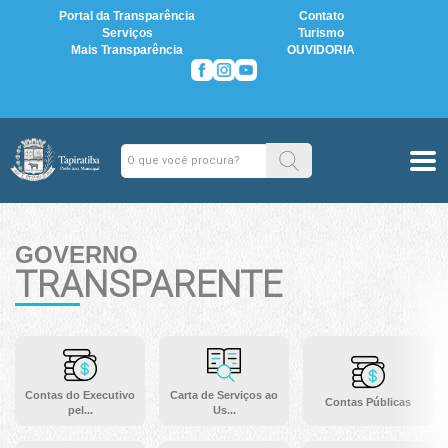
Portal da Transparência
Contato
Serviços
Turismo
Mais Transparência
OUVIDORIA
GOVERNO
TRANSPARENTE
Contas do Executivo
Carta de Serviços ao
Contas Públicas
pel...
Us...