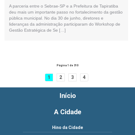
A parceria entre o Sebrae-SP e a Prefeitura de Tapiratiba
deu mais um importante passo no fortalecimento da gestão
pública municipal. No dia 30 de junho, diretores e
lideranças da administração participaram do Workshop de
Gestão Estratégica de Se […]
Página 1 de 310
1
2
3
4
Início
A Cidade
Hino da Cidade