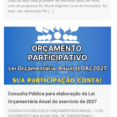
João da Boa Vista já podem se inscrever para um novo
ciclo do programa ALI Rural (Agente Local de Inovação). Ao
todo, são oferecidas 90 […]
Consulta Pública para elaboração da Lei
Orçamentária Anual do exercício de 2027
CONSULTA PÚBLICALEI ORÇAMENTÁRIA ANUAL – LOA
2027PREFEITURA MUNICIPAL DE TAPIRATIBAEm