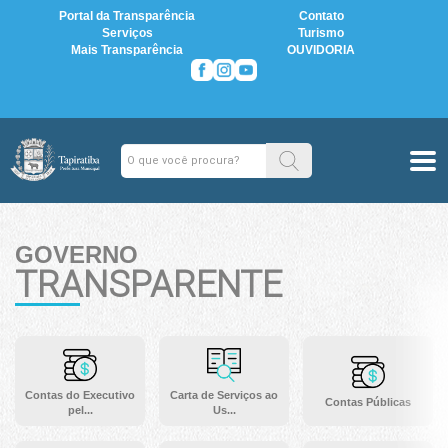
Portal da Transparência
Contato
Serviços
Turismo
Mais Transparência
OUVIDORIA
GOVERNO
TRANSPARENTE
Contas do Executivo
Carta de Serviços ao
Contas Públicas
pel...
Us...