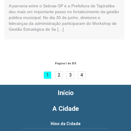
A parceria entre o Sebrae-SP e a Prefeitura de Tapiratiba
deu mais um importante passo no fortalecimento da gestão
pública municipal. No dia 30 de junho, diretores e
lideranças da administração participaram do Workshop de
Gestão Estratégica de Se […]
Página 1 de 310
1
2
3
4
Início
A Cidade
Hino da Cidade