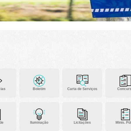
ias
Boletim
Carta de Serviços
Concur
 de
Iluminação
Licitações
Minis. Púb