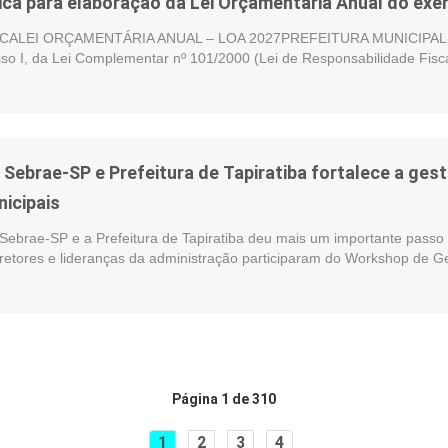
ica para elaboração da Lei Orçamentária Anual do exer
ALEI ORÇAMENTÁRIA ANUAL – LOA 2027PREFEITURA MUNICIPAL DE
nciso I, da Lei Complementar nº 101/2000 (Lei de Responsabilidade Fisc
e Sebrae-SP e Prefeitura de Tapiratiba fortalece a ge
nicipais
 Sebrae-SP e a Prefeitura de Tapiratiba deu mais um importante passo 
iretores e lideranças da administração participaram do Workshop de G
Página 1 de 310
1
2
3
4