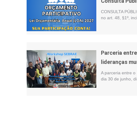
Consulta Públ
CONSULTA PÚBLIC
no art. 48, §1º, i
Parceria entr
lideranças mu
A parceria entre o
dia 30 de junho, d