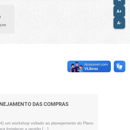
A+
A-
iços
LANEJAMENTO DAS COMPRAS
 (24) um workshop voltado ao planejamento do Plano
ra fortalecer a gestão […]