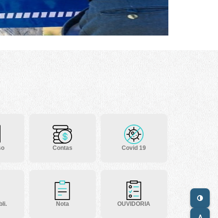
so
Contas
Covid 19
li.
Nota
OUVIDORIA
A