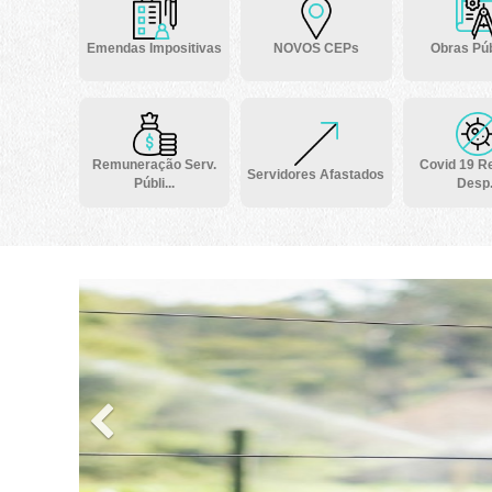
Emendas Impositivas
NOVOS CEPs
Obras Púb
Remuneração Serv.
Covid 19 Re
Servidores Afastados
Públi...
Desp.
Previous