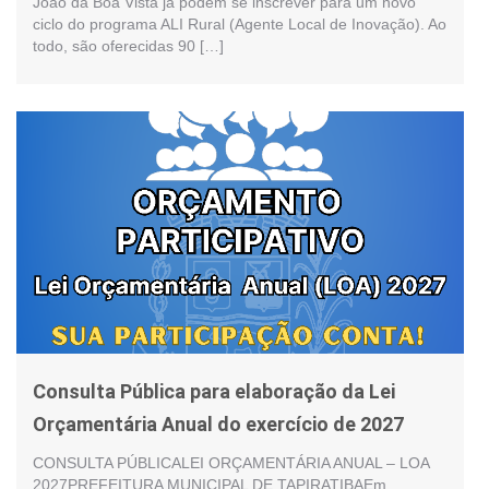
João da Boa Vista já podem se inscrever para um novo
ciclo do programa ALI Rural (Agente Local de Inovação). Ao
todo, são oferecidas 90 […]
Consulta Pública para elaboração da Lei
Orçamentária Anual do exercício de 2027
CONSULTA PÚBLICALEI ORÇAMENTÁRIA ANUAL – LOA
2027PREFEITURA MUNICIPAL DE TAPIRATIBAEm