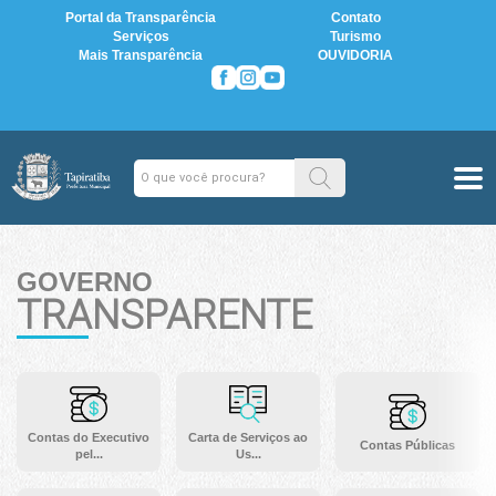
Portal da Transparência
Contato
Serviços
Turismo
Mais Transparência
OUVIDORIA
GOVERNO
TRANSPARENTE
Contas do Executivo
Carta de Serviços ao
Contas Públicas
pel...
Us...