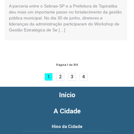
A parceria entre o Sebrae-SP e a Prefeitura de Tapiratiba
deu mais um importante passo no fortalecimento da gestão
pública municipal. No dia 30 de junho, diretores e
lideranças da administração participaram do Workshop de
Gestão Estratégica de Se […]
Página 1 de 310
1
2
3
4
Início
A Cidade
Hino da Cidade