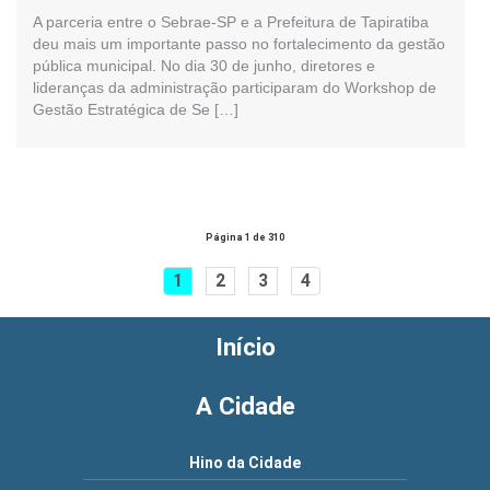
A parceria entre o Sebrae-SP e a Prefeitura de Tapiratiba
deu mais um importante passo no fortalecimento da gestão
pública municipal. No dia 30 de junho, diretores e
lideranças da administração participaram do Workshop de
Gestão Estratégica de Se […]
Página 1 de 310
1
2
3
4
Início
A Cidade
Hino da Cidade