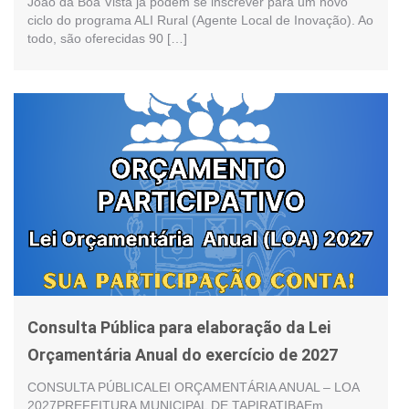
João da Boa Vista já podem se inscrever para um novo
ciclo do programa ALI Rural (Agente Local de Inovação). Ao
todo, são oferecidas 90 […]
Consulta Pública para elaboração da Lei
Orçamentária Anual do exercício de 2027
CONSULTA PÚBLICALEI ORÇAMENTÁRIA ANUAL – LOA
2027PREFEITURA MUNICIPAL DE TAPIRATIBAEm