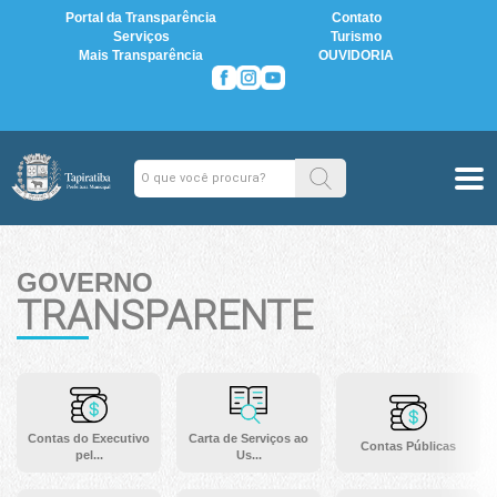
Portal da Transparência
Contato
Serviços
Turismo
Mais Transparência
OUVIDORIA
GOVERNO
TRANSPARENTE
Contas do Executivo
Carta de Serviços ao
Contas Públicas
pel...
Us...