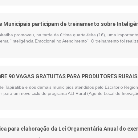
 Municipais participam de treinamento sobre Intelig
piratiba promoveu, na tarde da última quarta-feira (16), uma importan
ema "Inteligência Emocional no Atendimento". O treinamento foi reali
BRE 90 VAGAS GRATUITAS PARA PRODUTORES RURAIS 
de Tapiratiba e dos demais municípios atendidos pelo Escritório Regi
r para um novo ciclo do programa ALI Rural (Agente Local de Inovação
ica para elaboração da Lei Orçamentária Anual do exer