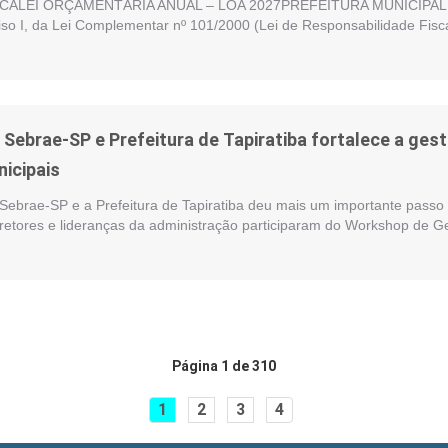
ALEI ORÇAMENTÁRIA ANUAL – LOA 2027PREFEITURA MUNICIPAL DE
nciso I, da Lei Complementar nº 101/2000 (Lei de Responsabilidade Fisc
e Sebrae-SP e Prefeitura de Tapiratiba fortalece a ge
nicipais
 Sebrae-SP e a Prefeitura de Tapiratiba deu mais um importante passo 
iretores e lideranças da administração participaram do Workshop de G
Página 1 de 310
1
2
3
4