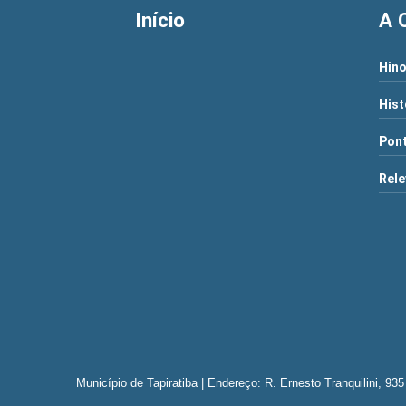
Início
A 
Hino
Hist
Pont
Rele
Município de Tapiratiba | Endereço: R. Ernesto Tranquilini, 9