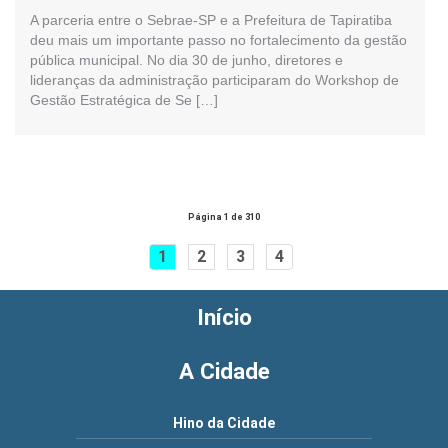
A parceria entre o Sebrae-SP e a Prefeitura de Tapiratiba
deu mais um importante passo no fortalecimento da gestão
pública municipal. No dia 30 de junho, diretores e
lideranças da administração participaram do Workshop de
Gestão Estratégica de Se […]
Página 1 de 310
1
2
3
4
Início
A Cidade
Hino da Cidade