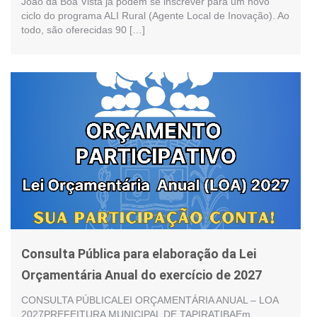
João da Boa Vista já podem se inscrever para um novo
ciclo do programa ALI Rural (Agente Local de Inovação). Ao
todo, são oferecidas 90 […]
Consulta Pública para elaboração da Lei
Orçamentária Anual do exercício de 2027
CONSULTA PÚBLICALEI ORÇAMENTÁRIA ANUAL – LOA
2027PREFEITURA MUNICIPAL DE TAPIRATIBAEm