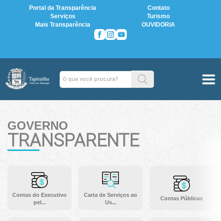
Portal da Transparência
Contato
Serviços
Turismo
Mais Transparência
OUVIDORIA
GOVERNO
TRANSPARENTE
Contas do Executivo
Carta de Serviços ao
Contas Públicas
pel...
Us...