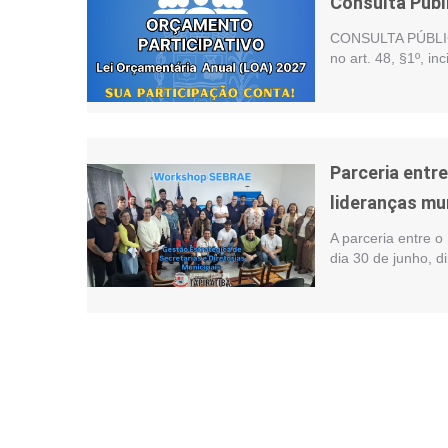
Consulta Públ
CONSULTA PÚBLIC
no art. 48, §1º, i
Parceria entr
lideranças mu
A parceria entre o
dia 30 de junho, d