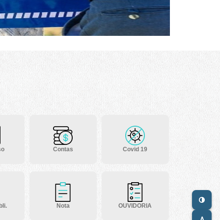
so
Contas
Covid 19
li.
Nota
OUVIDORIA
A