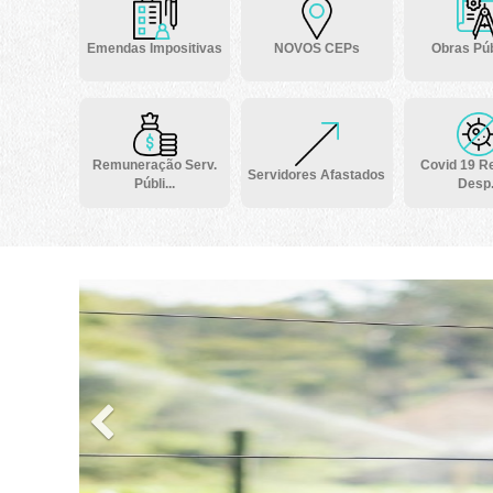
Emendas Impositivas
NOVOS CEPs
Obras Púb
Remuneração Serv.
Covid 19 Re
Servidores Afastados
Públi...
Desp.
Previous