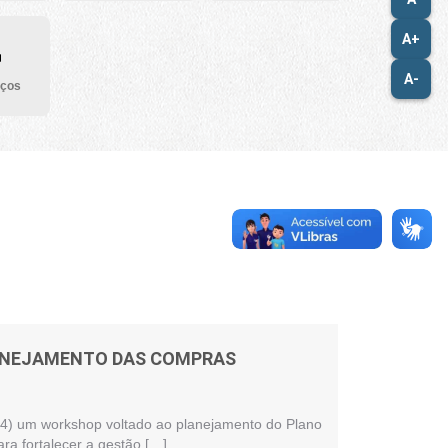
A+
A-
iços
LANEJAMENTO DAS COMPRAS
 (24) um workshop voltado ao planejamento do Plano
ra fortalecer a gestão […]