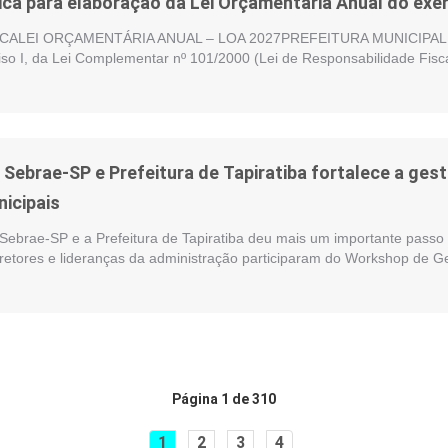
ica para elaboração da Lei Orçamentária Anual do exer
ALEI ORÇAMENTÁRIA ANUAL – LOA 2027PREFEITURA MUNICIPAL DE
nciso I, da Lei Complementar nº 101/2000 (Lei de Responsabilidade Fisc
e Sebrae-SP e Prefeitura de Tapiratiba fortalece a ge
nicipais
 Sebrae-SP e a Prefeitura de Tapiratiba deu mais um importante passo 
iretores e lideranças da administração participaram do Workshop de G
Página 1 de 310
1
2
3
4