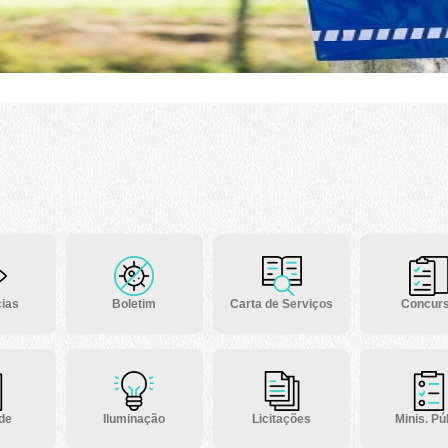
ias
Boletim
Carta de Serviços
Concur
 de
Iluminação
Licitações
Minis. Púb