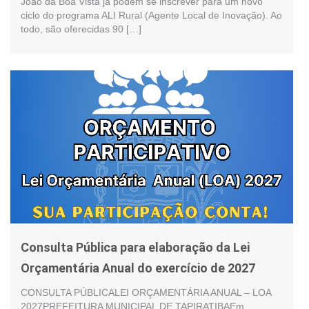
João da Boa Vista já podem se inscrever para um novo
ciclo do programa ALI Rural (Agente Local de Inovação). Ao
todo, são oferecidas 90 […]
Consulta Pública para elaboração da Lei
Orçamentária Anual do exercício de 2027
CONSULTA PÚBLICALEI ORÇAMENTÁRIA ANUAL – LOA
2027PREFEITURA MUNICIPAL DE TAPIRATIBAEm