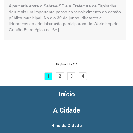
A parceria entre o Sebrae-SP e a Prefeitura de Tapiratiba
deu mais um importante passo no fortalecimento da gestão
pública municipal. No dia 30 de junho, diretores e
lideranças da administração participaram do Workshop de
Gestão Estratégica de Se […]
Página 1 de 310
1
2
3
4
Início
A Cidade
Hino da Cidade