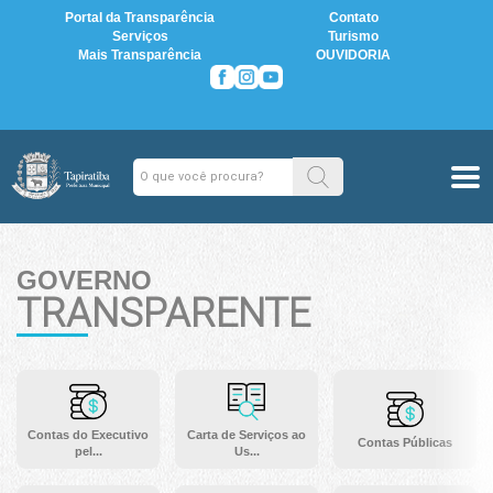
Portal da Transparência
Contato
Serviços
Turismo
Mais Transparência
OUVIDORIA
GOVERNO
TRANSPARENTE
Contas do Executivo
Carta de Serviços ao
Contas Públicas
pel...
Us...