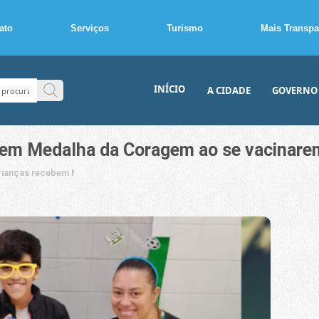
ato
Serviços
Turismo
Mais Transpa
INÍCIO
A CIDADE
GOVERNO
ebem Medalha da Coragem ao se vacinare
crianças recebem Medalha da Coragem ao se vacinarem