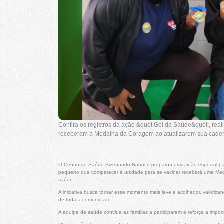
Confira os registros da ação &quot;Gol da Saúde&quot;, re
receberam a Medalha da Coragem ao atualizarem sua cader
O Centro de Saúde Sizenando Nabuco preparou uma ação especial para
pequeno que comparecer à unidade para se vacinar receberá uma Med
saúde.
A iniciativa busca tornar esse momento mais leve e acolhedor, valori
de toda a comunidade.
A equipe de saúde convida as famílias a participarem e reforça a impo