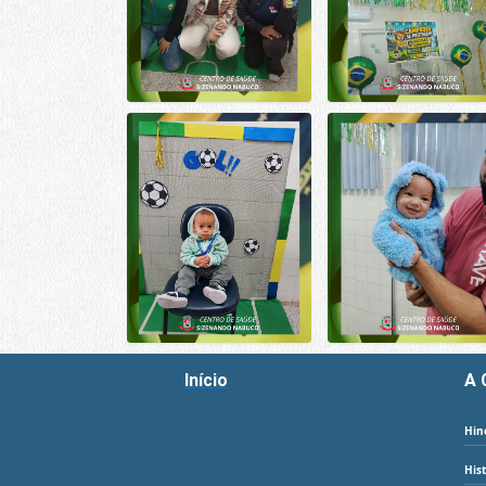
Início
A 
Hin
His