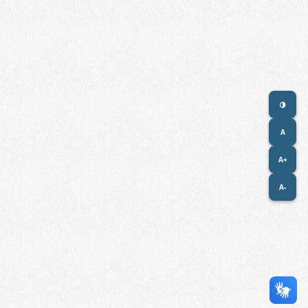
A
A+
A-