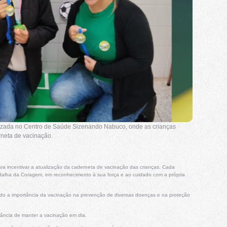
alizada no Centro de Saúde Sizenando Nabuco, onde as crianças
neta de vacinação.
 incentivar a atualização da caderneta de vacinação das crianças. Cada
alha da Coragem, em reconhecimento à sua força e ao cuidado com a própria
zando a importância da vacinação na prevenção de diversas doenças e na proteção
rtância de manter a vacinação em dia.