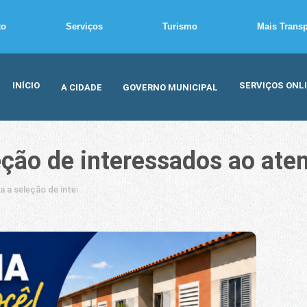
to
Serviços
Turismo
Mais Trans
INÍCIO
SERVIÇOS ONL
A CIDADE
GOVERNO MUNICIPAL
leção de interessados ao ate
ra a seleção de interessados ao atendimento habitacional