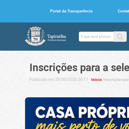
Portal da Transparência
Conta
Inscrições para a se
Publicado em 29/05/2026 00:11 -
Início
/
Inscrições pa