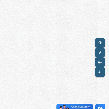
A
A+
A-