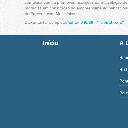
comunica que irá promover inscrições para a seleção d
moradias em construção do empreendimento habitaciona
de Parceria com Municípios
Baixar Edital Completo:
Edital 046/26 - "Tapiratiba E"
Início
A 
Hino
Hist
Pont
Rele