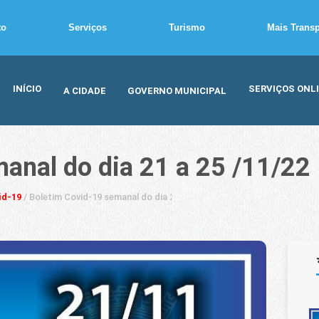
to
Serviços
Turismo
Mais Trans
INÍCIO
SERVIÇOS ONL
A CIDADE
GOVERNO MUNICIPAL
anal do dia 21 a 25 /11/22
id-19
/
Boletim Covid-19 semanal do dia 21 a 25 /11/22