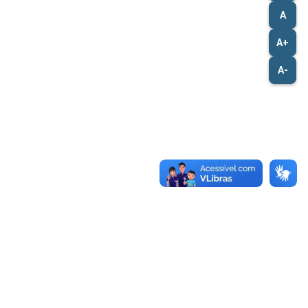
A
A+
A-