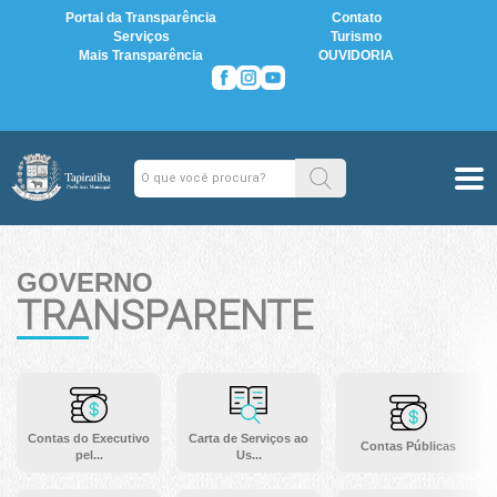
Portal da Transparência
Contato
Serviços
Turismo
Mais Transparência
OUVIDORIA
GOVERNO
TRANSPARENTE
Contas do Executivo
Carta de Serviços ao
Contas Públicas
pel...
Us...