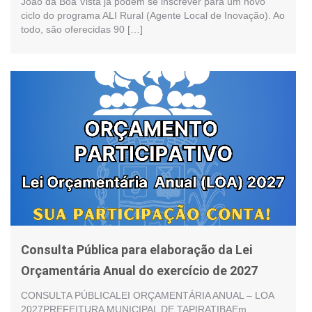
João da Boa Vista já podem se inscrever para um novo
ciclo do programa ALI Rural (Agente Local de Inovação). Ao
todo, são oferecidas 90 […]
Consulta Pública para elaboração da Lei
Orçamentária Anual do exercício de 2027
CONSULTA PÚBLICALEI ORÇAMENTÁRIA ANUAL – LOA
2027PREFEITURA MUNICIPAL DE TAPIRATIBAEm