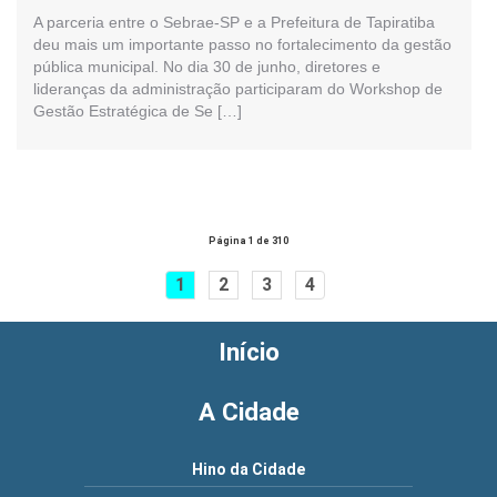
A parceria entre o Sebrae-SP e a Prefeitura de Tapiratiba
deu mais um importante passo no fortalecimento da gestão
pública municipal. No dia 30 de junho, diretores e
lideranças da administração participaram do Workshop de
Gestão Estratégica de Se […]
Página 1 de 310
1
2
3
4
Início
A Cidade
Hino da Cidade