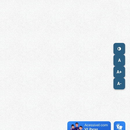
A
A+
A-