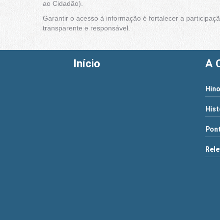
ao Cidadão).
Garantir o acesso à informação é fortalecer a particip
transparente e responsável.
Início
A 
Hino
Hist
Pont
Rele