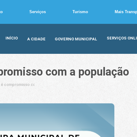
to
Serviços
Turismo
Mais Trans
INÍCIO
SERVIÇOS ONL
A CIDADE
GOVERNO MUNICIPAL
promisso com a população
a é compromisso com a população