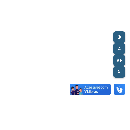
A
A+
A-