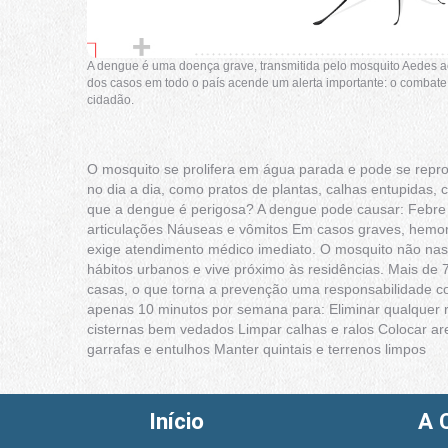
A dengue é uma doença grave, transmitida pelo mosquito Aedes ae
dos casos em todo o país acende um alerta importante: o combat
cidadão.
O mosquito se prolifera em água parada e pode se repr
no dia a dia, como pratos de plantas, calhas entupidas, 
que a dengue é perigosa? A dengue pode causar: Febre 
articulações Náuseas e vômitos Em casos graves, hemor
exige atendimento médico imediato. O mosquito não nasc
hábitos urbanos e vive próximo às residências. Mais de
casas, o que torna a prevenção uma responsabilidade co
apenas 10 minutos por semana para: Eliminar qualquer r
cisternas bem vedados Limpar calhas e ralos Colocar ar
garrafas e entulhos Manter quintais e terrenos limpos
Início
A 