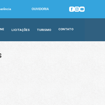
parência
OUVIDORIA
INE
CONTATO
LICITAÇÕES
TURISMO
s