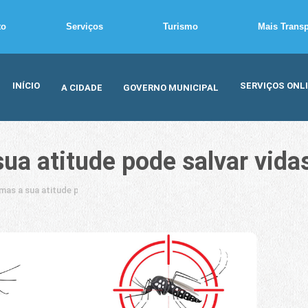
to
Serviços
Turismo
Mais Trans
INÍCIO
SERVIÇOS ONL
A CIDADE
GOVERNO MUNICIPAL
ua atitude pode salvar vida
as a sua atitude pode salvar vidas