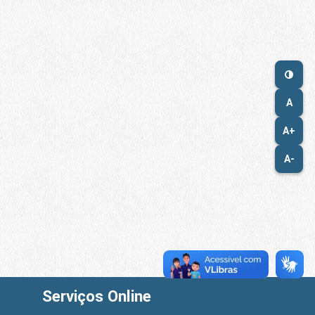
A
A+
A-
Serviços Online