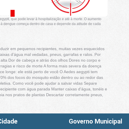
gypti, que pode levar à hospitalização e até à morte. O aumento
e à dengue começa dentro de casa e depende da atitude de cada
oduzir em pequenos recipientes, muitas vezes esquecidos
caixas d’água mal vedadas, pneus, garrafas e ralos. Por
alta Dor de cabeça e atrás dos olhos Dores no corpo e
ragias e risco de morte A forma mais severa da doença
e longe: ele está perto de você O Aedes aegypti tem
 70% dos focos do mosquito estão dentro ou ao redor das
letiva. Como você pode ajudar a salvar vidas Separe
ecipiente com água parada Manter caixas d’água, tonéis e
eia nos pratos de plantas Descartar corretamente pneus,
Cidade
Governo Municipal