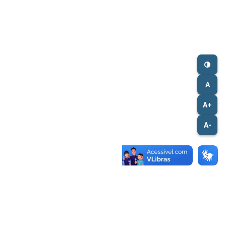
A
A+
A-